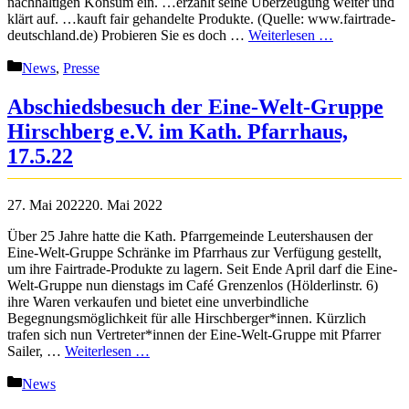
nachhaltigen Konsum ein. …erzählt seine Überzeugung weiter und
klärt auf. …kauft fair gehandelte Produkte. (Quelle: www.fairtrade-
deutschland.de) Probieren Sie es doch …
Weiterlesen …
Kategorien
News
,
Presse
Abschiedsbesuch der Eine-Welt-Gruppe
Hirschberg e.V. im Kath. Pfarrhaus,
17.5.22
27. Mai 2022
20. Mai 2022
Über 25 Jahre hatte die Kath. Pfarrgemeinde Leutershausen der
Eine-Welt-Gruppe Schränke im Pfarrhaus zur Verfügung gestellt,
um ihre Fairtrade-Produkte zu lagern. Seit Ende April darf die Eine-
Welt-Gruppe nun dienstags im Café Grenzenlos (Hölderlinstr. 6)
ihre Waren verkaufen und bietet eine unverbindliche
Begegnungsmöglichkeit für alle Hirschberger*innen. Kürzlich
trafen sich nun Vertreter*innen der Eine-Welt-Gruppe mit Pfarrer
Sailer, …
Weiterlesen …
Kategorien
News