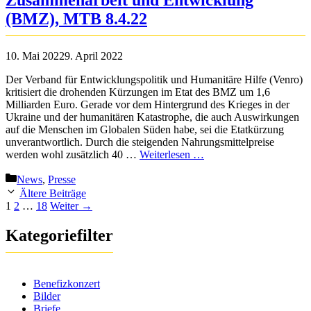
Zusammenarbeit und Entwicklung
(BMZ), MTB 8.4.22
10. Mai 2022
9. April 2022
Der Verband für Entwicklungspolitik und Humanitäre Hilfe (Venro)
kritisiert die drohenden Kürzungen im Etat des BMZ um 1,6
Milliarden Euro. Gerade vor dem Hintergrund des Krieges in der
Ukraine und der humanitären Katastrophe, die auch Auswirkungen
auf die Menschen im Globalen Süden habe, sei die Etatkürzung
unverantwortlich. Durch die steigenden Nahrungsmittelpreise
werden wohl zusätzlich 40 …
Weiterlesen …
Kategorien
News
,
Presse
Ältere Beiträge
Seite
Seite
Seite
1
2
…
18
Weiter
→
Kategoriefilter
Benefizkonzert
Bilder
Briefe