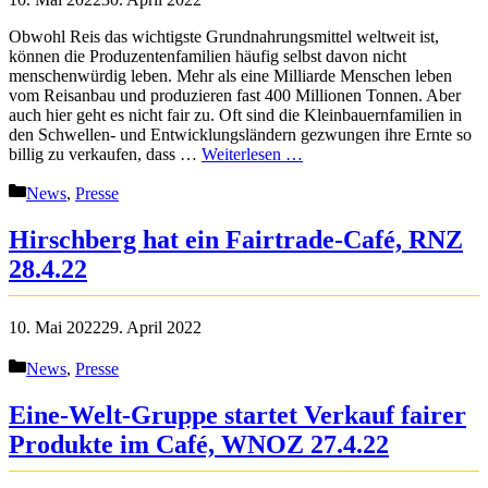
Obwohl Reis das wichtigste Grundnahrungsmittel weltweit ist,
können die Produzentenfamilien häufig selbst davon nicht
menschenwürdig leben. Mehr als eine Milliarde Menschen leben
vom Reisanbau und produzieren fast 400 Millionen Tonnen. Aber
auch hier geht es nicht fair zu. Oft sind die Kleinbauernfamilien in
den Schwellen- und Entwicklungsländern gezwungen ihre Ernte so
billig zu verkaufen, dass …
Weiterlesen …
Kategorien
News
,
Presse
Hirschberg hat ein Fairtrade-Café, RNZ
28.4.22
10. Mai 2022
29. April 2022
Kategorien
News
,
Presse
Eine-Welt-Gruppe startet Verkauf fairer
Produkte im Café, WNOZ 27.4.22