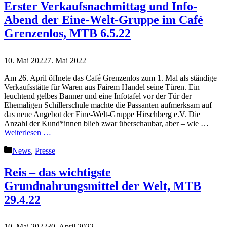
Erster Verkaufsnachmittag und Info-
Abend der Eine-Welt-Gruppe im Café
Grenzenlos, MTB 6.5.22
10. Mai 2022
7. Mai 2022
Am 26. April öffnete das Café Grenzenlos zum 1. Mal als ständige
Verkaufsstätte für Waren aus Fairem Handel seine Türen. Ein
leuchtend gelbes Banner und eine Infotafel vor der Tür der
Ehemaligen Schillerschule machte die Passanten aufmerksam auf
das neue Angebot der Eine-Welt-Gruppe Hirschberg e.V. Die
Anzahl der Kund*innen blieb zwar überschaubar, aber – wie …
Weiterlesen …
Kategorien
News
,
Presse
Reis – das wichtigste
Grundnahrungsmittel der Welt, MTB
29.4.22
10. Mai 2022
30. April 2022