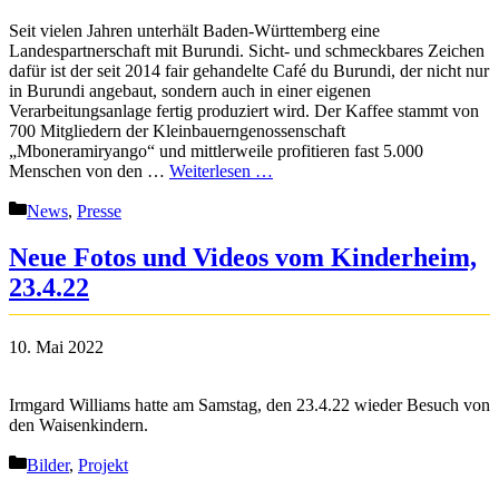
Seit vielen Jahren unterhält Baden-Württemberg eine
Landespartnerschaft mit Burundi. Sicht- und schmeckbares Zeichen
dafür ist der seit 2014 fair gehandelte Café du Burundi, der nicht nur
in Burundi angebaut, sondern auch in einer eigenen
Verarbeitungsanlage fertig produziert wird. Der Kaffee stammt von
700 Mitgliedern der Kleinbauerngenossenschaft
„Mboneramiryango“ und mittlerweile profitieren fast 5.000
Menschen von den …
Weiterlesen …
Kategorien
News
,
Presse
Neue Fotos und Videos vom Kinderheim,
23.4.22
10. Mai 2022
Irmgard Williams hatte am Samstag, den 23.4.22 wieder Besuch von
den Waisenkindern.
Kategorien
Bilder
,
Projekt