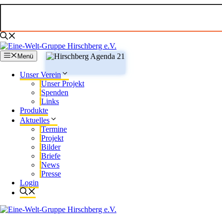
Zum
Inhalt
springen
Menü
Unser Verein
Unser Projekt
Spenden
Links
Produkte
Aktuelles
Termine
Projekt
Bilder
Briefe
News
Presse
Login