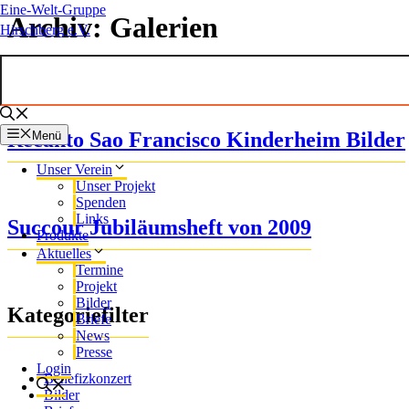
Eine-Welt-Gruppe
Archiv:
Galerien
Hirschberg e.V.
Recanto Sao Francisco Kinderheim Bilder
Menü
Unser Verein
Unser Projekt
Spenden
Links
Succour Jubiläumsheft von 2009
Produkte
Aktuelles
Termine
Projekt
Bilder
Kategoriefilter
Briefe
News
Presse
Login
Benefizkonzert
Bilder