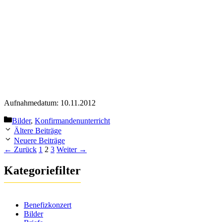
Aufnahmedatum: 10.11.2012
Kategorien
Bilder
,
Konfirmandenunterricht
Ältere Beiträge
Neuere Beiträge
Seite
Seite
Seite
←
Zurück
1
2
3
Weiter
→
Kategoriefilter
Benefizkonzert
Bilder