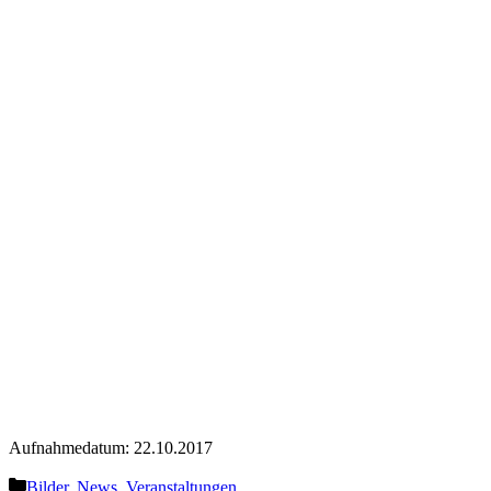
Aufnahmedatum: 22.10.2017
Kategorien
Bilder
,
News
,
Veranstaltungen