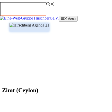
Zum
Inhalt
springen
Menü
Zimt (Ceylon)