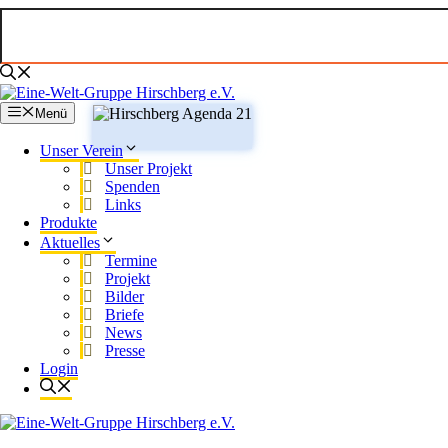
Zum
Inhalt
springen
Menü
Unser Verein
Unser Projekt
Spenden
Links
Produkte
Aktuelles
Termine
Projekt
Bilder
Briefe
News
Presse
Login