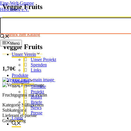
Eine-Welt-Gruppe
Veggie Fruits
Hirschberg e.V.
< Zurück zum Katalog
Menü
Veggie Fruits
Unser Verein
Unser Projekt
Spenden
1,70€
Links
Produkte
Aktuelles
Termine
Projekt
Fruchtgummi mit Pektin
Bilder
Briefe
Kategorie
Süßigkeiten
News
Subkategorie
Presse
Lieferant
el puente
Login
Größe:
100g