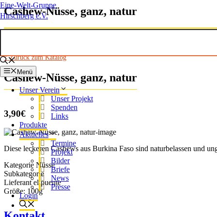
Eine-Welt-Gruppe
Cashew-Nüsse, ganz, natur
Hirschberg e.V.
< Zurück zum Katalog
Menü
Cashew-Nüsse, ganz, natur
Unser Verein
Unser Projekt
Spenden
3,90€
Links
Produkte
Aktuelles
Termine
Diese leckeren Cashews aus Burkina Faso sind naturbelassen und ung
Projekt
Bilder
Kategorie
Nüsse
Briefe
Subkategorie
News
Lieferant
el puente
Presse
Größe:
100g
Login
Kontakt