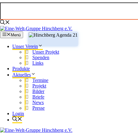
Zum
Inhalt
springen
Menü
Unser Verein
Unser Projekt
Spenden
Links
Produkte
Aktuelles
Termine
Projekt
Bilder
Briefe
News
Presse
Login