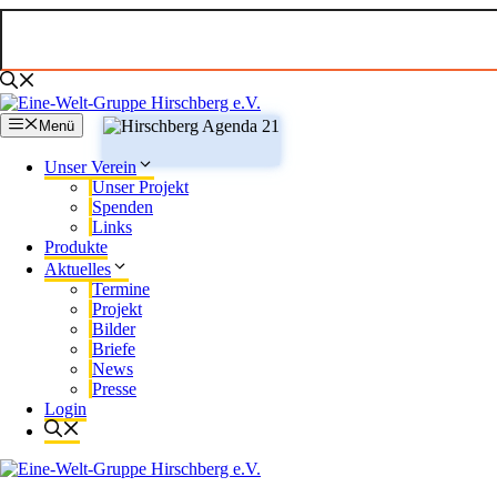
Zum
Inhalt
springen
Menü
Unser Verein
Unser Projekt
Spenden
Links
Produkte
Aktuelles
Termine
Projekt
Bilder
Briefe
News
Presse
Login