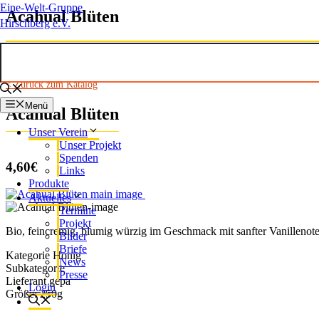
Eine-Welt-Gruppe
Acahual Blüten
Hirschberg e.V.
< Zurück zum Katalog
Menü
Acahual Blüten
Unser Verein
Unser Projekt
Spenden
4,60€
Links
Produkte
Aktuelles
Termine
Projekt
Bio, feincremig, blumig würzig im Geschmack mit sanfter Vanillenot
Bilder
Briefe
Kategorie
Honig
News
Subkategorie
Presse
Lieferant
gepa
Login
Größe:
250g