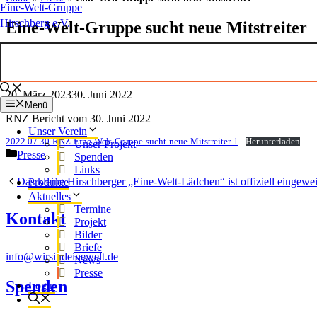
Eine-Welt-Gruppe
Hirschberg e.V.
Eine-Welt-Gruppe sucht neue Mitstreiter
20. März 2023
30. Juni 2022
Menü
RNZ Bericht vom 30. Juni 2022
Unser Verein
2022.07.30-RNZ-Eine-Welt-Gruppe-sucht-neue-Mitstreiter-1
Herunterladen
Unser Projekt
Kategorien
Presse
Spenden
Links
Das kleine Hirschberger „Eine-Welt-Lädchen“ ist offiziell eingewe
Produkte
Aktuelles
Termine
Kontakt
Projekt
Bilder
Briefe
info@wirsindeinewelt.de
News
Presse
Spenden
Login