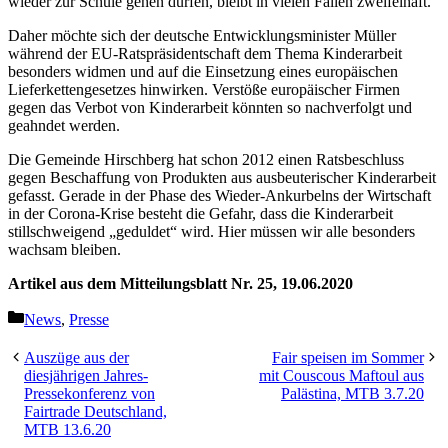
wieder zur Schule gehen dürfen, bleibt in vielen Fällen zweifelhaft.
Daher möchte sich der deutsche Entwicklungsminister Müller
während der EU-Ratspräsidentschaft dem Thema Kinderarbeit
besonders widmen und auf die Einsetzung eines europäischen
Lieferkettengesetzes hinwirken. Verstöße europäischer Firmen
gegen das Verbot von Kinderarbeit könnten so nachverfolgt und
geahndet werden.
Die Gemeinde Hirschberg hat schon 2012 einen Ratsbeschluss
gegen Beschaffung von Produkten aus ausbeuterischer Kinderarbeit
gefasst. Gerade in der Phase des Wieder-Ankurbelns der Wirtschaft
in der Corona-Krise besteht die Gefahr, dass die Kinderarbeit
stillschweigend „geduldet“ wird. Hier müssen wir alle besonders
wachsam bleiben.
Artikel aus dem Mitteilungsblatt Nr. 25, 19.06.2020
Kategorien
News
,
Presse
Auszüge aus der
Fair speisen im Sommer
diesjährigen Jahres-
mit Couscous Maftoul aus
Pressekonferenz von
Palästina, MTB 3.7.20
Fairtrade Deutschland,
MTB 13.6.20