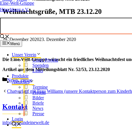
Eine-Welt-Gruppe
Hirschberg e.V.
Weihnachtsgrüße, MTB 23.12.20
29. Dezember 2020
23. Dezember 2020
Menü
Unser Verein
Die Eine-Welt-Gruppe wünscht ein friedliches Weihnachtsfest un
Unser Projekt
Spenden
Artikel aus dem Mitteilungsblatt Nr. 52/53, 23.12.2020
Links
Produkte
Kategorien
News
,
Presse
Aktuelles
Termine
Chatverlauf mit Frau Williams (unsere Kontaktperson zum Kinde
Projekt
Bilder
Briefe
Kontakt
News
Presse
Login
info@wirsindeinewelt.de