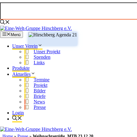
Zum
Inhalt
springen
Menü
Unser Verein
Unser Projekt
Spenden
Links
Produkte
Aktuelles
Termine
Projekt
Bilder
Briefe
News
Presse
Login
Home
»
Presse
»
Weihnachtsgrüße, MTB 23.12.20