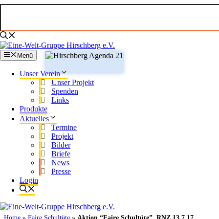
Zum
Inhalt
springen
Menü
Unser Verein
Unser Projekt
Spenden
Links
Produkte
Aktuelles
Termine
Projekt
Bilder
Briefe
News
Presse
Login
Home
»
Faire Schultüte
»
Aktion “Faire Schultüte”, RNZ 13.7.17