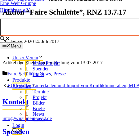
Eine-Welt-Gruppe
Hirschberg e.V.
Aktion “Faire Schultüte”, RNZ 13.7.17
26. Januar 2020
14. Juli 2017
Menü
Unser Verein
Artikel der Rhein-Neckar-Zeitung vom 13.07.2017
Unser Projekt
Spenden
Kategorien
Faire Schultüte
,
News
,
Presse
Links
Produkte
EU reguliert Lieferketten und Import von Konfliktmineralien, MT
Aktuelles
Termine
Projekt
Kontakt
Bilder
Briefe
News
info@wirsindeinewelt.de
Presse
Login
Spenden