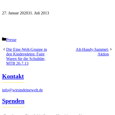
27. Januar 2020
31. Juli 2013
Kategorien
Presse
Die Eine-Welt-Gruppe in
Alt-Handy-Sammel-
den Kindergärten: Faire
Aktion
Waren für die Schultüte,
MTB 26.7.13
Kontakt
info@wirsindeinewelt.de
Spenden