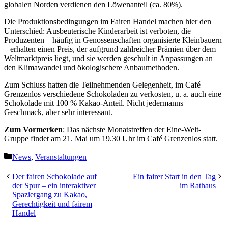
globalen Norden verdienen den Löwenanteil (ca. 80%).
Die Produktionsbedingungen im Fairen Handel machen hier den
Unterschied: Ausbeuterische Kinderarbeit ist verboten, die
Produzenten – häufig in Genossenschaften organisierte Kleinbauern
– erhalten einen Preis, der aufgrund zahlreicher Prämien über dem
Weltmarktpreis liegt, und sie werden geschult in Anpassungen an
den Klimawandel und ökologischere Anbaumethoden.
Zum Schluss hatten die Teilnehmenden Gelegenheit, im Café
Grenzenlos verschiedene Schokoladen zu verkosten, u. a. auch eine
Schokolade mit 100 % Kakao-Anteil. Nicht jedermanns
Geschmack, aber sehr interessant.
Zum Vormerken
: Das nächste Monatstreffen der Eine-Welt-
Gruppe findet am 21. Mai um 19.30 Uhr im Café Grenzenlos statt.
Kategorien
News
,
Veranstaltungen
Der fairen Schokolade auf
Ein fairer Start in den Tag
der Spur – ein interaktiver
im Rathaus
Spaziergang zu Kakao,
Gerechtigkeit und fairem
Handel