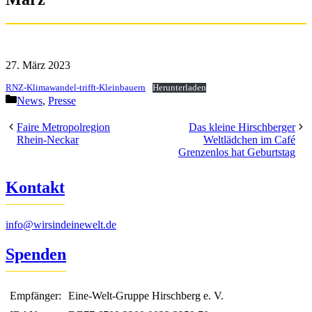
27. März 2023
RNZ-Klimawandel-trifft-Kleinbauern
Herunterladen
Kategorien
News
,
Presse
Faire Metropolregion
Das kleine Hirschberger
Rhein-Neckar
Weltlädchen im Café
Grenzenlos hat Geburtstag
Kontakt
info@wirsindeinewelt.de
Spenden
Empfänger:
Eine-Welt-Gruppe Hirschberg e. V.