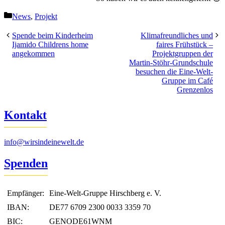
Kategorien
News
,
Projekt
Spende beim Kinderheim
Klimafreundliches und
Ijamido Childrens home
faires Frühstück –
angekommen
Projektgruppen der
Martin-Stöhr-Grundschule
besuchen die Eine-Welt-
Gruppe im Café
Grenzenlos
Kontakt
info@wirsindeinewelt.de
Spenden
Empfänger:
Eine-Welt-Gruppe Hirschberg e. V.
IBAN:
DE77 6709 2300 0033 3359 70
BIC:
GENODE61WNM