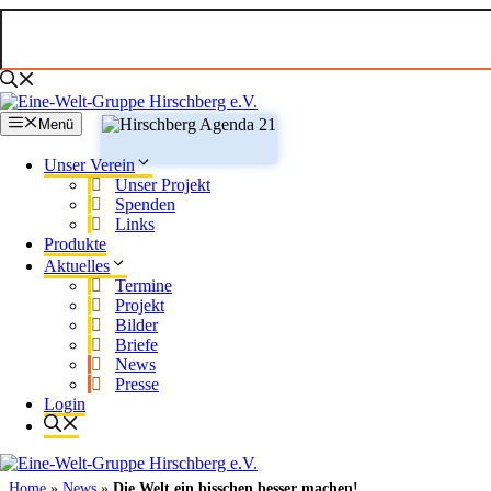
Zum
Inhalt
springen
Menü
Unser Verein
Unser Projekt
Spenden
Links
Produkte
Aktuelles
Termine
Projekt
Bilder
Briefe
News
Presse
Login
Home
»
News
»
Die Welt ein bisschen besser machen!