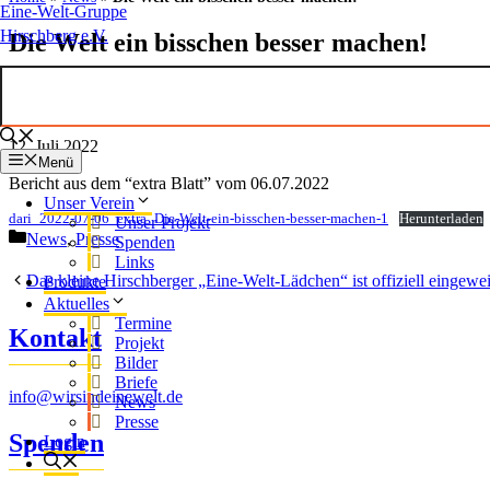
Eine-Welt-Gruppe
Hirschberg e.V.
Die Welt ein bisschen besser machen!
12. Juli 2022
Menü
Bericht aus dem “extra Blatt” vom 06.07.2022
Unser Verein
dari_2022-07-06_extra_Die-Welt-ein-bisschen-besser-machen-1
Herunterladen
Unser Projekt
Kategorien
News
,
Presse
Spenden
Links
Das kleine Hirschberger „Eine-Welt-Lädchen“ ist offiziell eingewei
Produkte
Aktuelles
Termine
Kontakt
Projekt
Bilder
Briefe
info@wirsindeinewelt.de
News
Presse
Spenden
Login