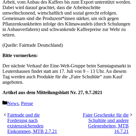
Arbeit, vom Anbau des Kaffees bis zum Export unterstützt werden.
Dabei wird darauf geachtet, dass die Arbeitsschritte
umweltschonend, wirtschaftlich und sozial gerecht erfolgen.
Gemeinsam sind die Produzent*innen stärker, um sich gegen
Pflanzenkrankheiten infolge des Klimawandels (durch Schulungen
in Anbauverfahren) und schwankende Kaffeepreise zur Wehr zu
setzen.
(Quelle: Fairtrade Deutschland)
Bitte vormerken:
Der nächste Verkauf der Eine-Welt-Gruppe beim Samstagsmarkt in
Leutershausen findet statt am 17. Juli von 9 – 13 Uhr. An diesem
Tag werden auch Produkte für die „Faire Schultüte“ zum Kauf
angeboten.
Artikel aus dem Mitteilungsblatt Nr. 27, 9.7.2021
Kategorien
News
,
Presse
Fairtrade und die
Faire Geschenke für die
Forderung nach
Schultüte und andere
existenzsichernden
Gelegenheiten, MTB
Einkommen, MTB 2.7.21
16.7.21