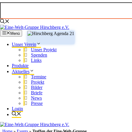
Zum
Inhalt
springen
Menü
Unser Verein
Unser Projekt
Spenden
Links
Produkte
Aktuelles
Termine
Projekt
Bilder
Briefe
News
Presse
Login
Home
»
Events
»
Treffen der Eine-Welt-Gruppe