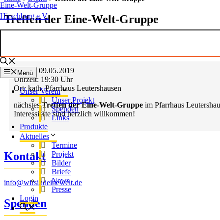
Eine-Welt-Gruppe
Hirschberg e.V.
Treffen der Eine-Welt-Gruppe
Datum:
09.05.2019
Menü
Uhrzeit:
19:30 Uhr
Ort:
kath. Pfarrhaus Leutershausen
Unser Verein
Unser Projekt
nächstes
Treffen der Eine-Welt-Gruppe
im Pfarrhaus Leutersha
Spenden
Interessierte sind herzlich willkommen!
Links
Produkte
Aktuelles
Termine
Projekt
Kontakt
Bilder
Briefe
News
info@wirsindeinewelt.de
Presse
Login
Spenden