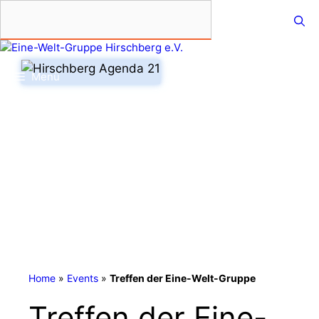
Zum
Inhalt
springen
Menü
Home
»
Events
»
Treffen der Eine-Welt-Gruppe
Treffen der Eine-