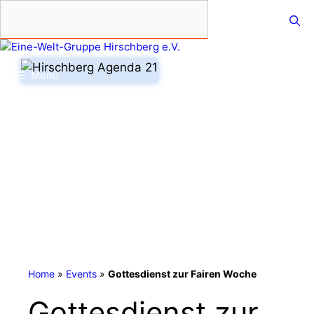
Zum
Inhalt
springen
Menü
Home
»
Events
»
Gottesdienst zur Fairen Woche
Gottesdienst zur