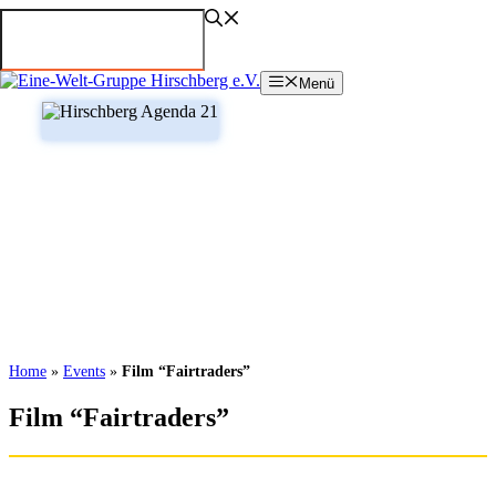
Zum
Inhalt
springen
Menü
Home
»
Events
»
Film “Fairtraders”
Film “Fairtraders”