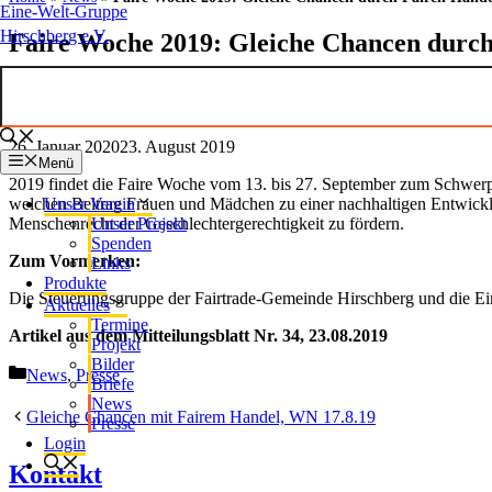
Eine-Welt-Gruppe
Hirschberg e.V.
Faire Woche 2019: Gleiche Chancen durch
26. Januar 2020
23. August 2019
Menü
2019 findet die Faire Woche vom 13. bis 27. September zum Schwerp
Unser Verein
welchen Beitrag Frauen und Mädchen zu einer nachhaltigen Entwicklu
Unser Projekt
Menschenrecht der Geschlechtergerechtigkeit zu fördern.
Spenden
Zum Vormerken:
Links
Produkte
Die Steuerungsgruppe der Fairtrade-Gemeinde Hirschberg und die Ei
Aktuelles
Termine
Artikel aus dem Mitteilungsblatt Nr. 34, 23.08.2019
Projekt
Bilder
Kategorien
News
,
Presse
Briefe
News
Gleiche Chancen mit Fairem Handel, WN 17.8.19
Presse
Login
Kontakt