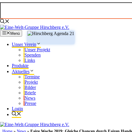
Zum
Inhalt
springen
Menü
Unser Verein
Unser Projekt
Spenden
Links
Produkte
Aktuelles
Termine
Projekt
Bilder
Briefe
News
Presse
Login
Home
»
News
»
Faire Woche 2019: Gleiche Chancen durch Fairen Hande