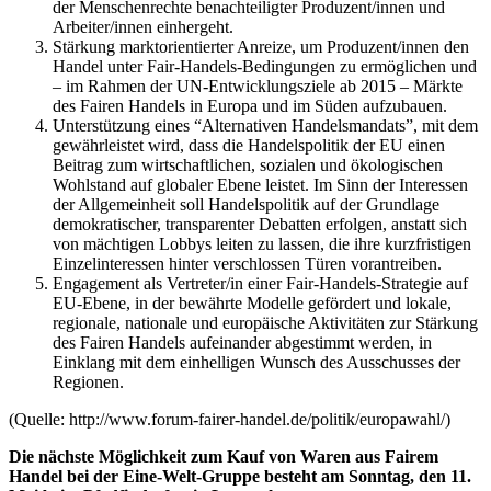
der Menschenrechte benachteiligter Produzent/innen und
Arbeiter/innen einhergeht.
Stärkung marktorientierter Anreize, um Produzent/innen den
Handel unter Fair-Handels-Bedingungen zu ermöglichen und
– im Rahmen der UN-Entwicklungsziele ab 2015 – Märkte
des Fairen Handels in Europa und im Süden aufzubauen.
Unterstützung eines “Alternativen Handelsmandats”, mit dem
gewährleistet wird, dass die Handelspolitik der EU einen
Beitrag zum wirtschaftlichen, sozialen und ökologischen
Wohlstand auf globaler Ebene leistet. Im Sinn der Interessen
der Allgemeinheit soll Handelspolitik auf der Grundlage
demokratischer, transparenter Debatten erfolgen, anstatt sich
von mächtigen Lobbys leiten zu lassen, die ihre kurzfristigen
Einzelinteressen hinter verschlossen Türen vorantreiben.
Engagement als Vertreter/in einer Fair-Handels-Strategie auf
EU-Ebene, in der bewährte Modelle gefördert und lokale,
regionale, nationale und europäische Aktivitäten zur Stärkung
des Fairen Handels aufeinander abgestimmt werden, in
Einklang mit dem einhelligen Wunsch des Ausschusses der
Regionen.
(Quelle: http://www.forum-fairer-handel.de/politik/europawahl/)
Die nächste Möglichkeit zum Kauf von Waren aus Fairem
Handel bei der Eine-Welt-Gruppe besteht am Sonntag, den 11.