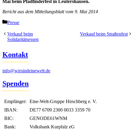
Mai beim Pfadfinderfest in Leutershausen.
Bericht aus dem Mitteilungsblatt vom 9. Mai 2014
Kategorien
Presse
Verkauf beim
Verkauf beim Straßenfest
Solidaritätsessen
Kontakt
info@wirsindeinewelt.de
Spenden
Empfänger:
Eine-Welt-Gruppe Hirschberg e. V.
IBAN:
DE77 6709 2300 0033 3359 70
BIC:
GENODE61WNM
Bank:
Volksbank Kurpfalz eG