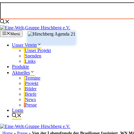
Zum
Inhalt
springen
Menü
Unser Verein
Unser Projekt
Spenden
Links
Produkte
Aktuelles
Termine
Projekt
Bilder
Briefe
News
Presse
Login
Home
»
Presse
»
Von der Lebensfreude der Brasilianer fasziniert, WN M