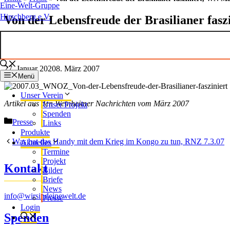
Eine-Welt-Gruppe
Hirschberg e.V.
Von der Lebensfreude der Brasilianer fas
27. Januar 2020
8. März 2007
Menü
Unser Verein
Artikel aus den Weinheimer Nachrichten vom März 2007
Unser Projekt
Spenden
Kategorien
Presse
Links
Produkte
Was hat das Handy mit dem Krieg im Kongo zu tun, RNZ 7.3.07
Aktuelles
Termine
Projekt
Kontakt
Bilder
Briefe
News
info@wirsindeinewelt.de
Presse
Login
Spenden