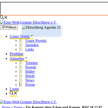
Zum
Inhalt
springen
Menü
Unser Verein
Unser Projekt
Spenden
Links
Produkte
Aktuelles
Termine
Projekt
Bilder
Briefe
News
Presse
Login
Home
»
Presse
»
Ein Konzert ohne Ecken und Kanten, RNZ 10.12.07