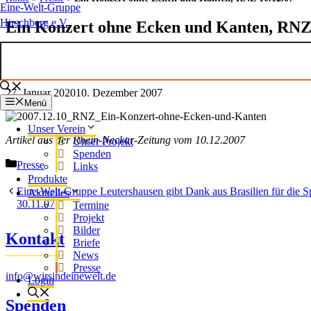
Eine-Welt-Gruppe
Hirschberg e.V.
Ein Konzert ohne Ecken und Kanten, RNZ
27. Januar 2020
10. Dezember 2007
Menü
Unser Verein
Artikel aus der Rhein-Neckar-Zeitung vom 10.12.2007
Unser Projekt
Spenden
Kategorien
Presse
Links
Produkte
Eine-Welt-Gruppe Leutershausen gibt Dank aus Brasilien für die S
Aktuelles
30.11.07
Termine
Projekt
Bilder
Kontakt
Briefe
News
Presse
info@wirsindeinewelt.de
Login
Spenden