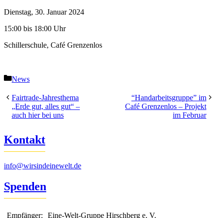
Dienstag, 30. Januar 2024
15:00 bis 18:00 Uhr
Schillerschule, Café Grenzenlos
Kategorien
News
Fairtrade-Jahresthema
“Handarbeitsgruppe” im
„Erde gut, alles gut“ –
Café Grenzenlos – Projekt
auch hier bei uns
im Februar
Kontakt
info@wirsindeinewelt.de
Spenden
Empfänger:
Eine-Welt-Gruppe Hirschberg e. V.