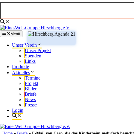
Zum
Inhalt
springen
Menü
Unser Verein
Unser Projekt
Spenden
Links
Produkte
Aktuelles
Termine
Projekt
Bilder
Briefe
News
Presse
Login
Home
»
Briefe
»
E-Mail von Caro, die das Kinderheim mehrfach besucht