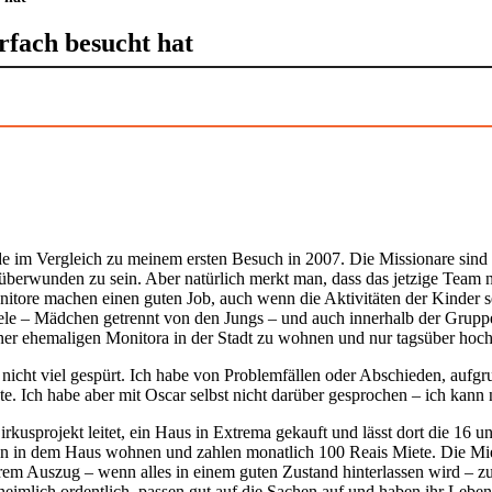
fach besucht hat
rade im Vergleich zu meinem ersten Besuch in 2007. Die Missionare sin
berwunden zu sein. Aber natürlich merkt man, dass das jetzige Team noc
Monitore machen einen guten Job, auch wenn die Aktivitäten der Kinder s
le – Mädchen getrennt von den Jungs – und auch innerhalb der Gruppen 
einer ehemaligen Monitora in der Stadt zu wohnen und nur tagsüber hoc
nicht viel gespürt. Ich habe von Problemfällen oder Abschieden, aufg
e. Ich habe aber mit Oscar selbst nicht darüber gesprochen – ich kann 
usprojekt leitet, ein Haus in Extrema gekauft und lässt dort die 16 un
rfen in dem Haus wohnen und zahlen monatlich 100 Reais Miete. Die Mi
em Auszug – wenn alles in einem guten Zustand hinterlassen wird – zur
heimlich ordentlich, passen gut auf die Sachen auf und haben ihr Lebe