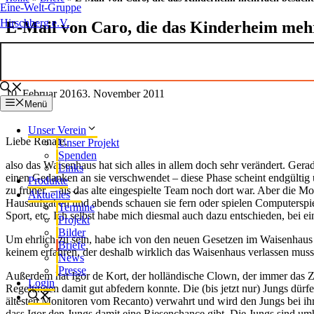
Eine-Welt-Gruppe
Hirschberg e.V.
E-Mail von Caro, die das Kinderheim mehr
10. Februar 2016
3. November 2011
Menü
Unser Verein
Liebe Renate,
Unser Projekt
Spenden
also das Waisenhaus hat sich alles in allem doch sehr verändert. Ge
Links
einen Gedanken an sie verschwendet – diese Phase scheint endgültig ü
Produkte
zu früher, – als das alte eingespielte Team noch dort war. Aber die 
Aktuelles
Hausaufgaben und abends schauen sie fern oder spielen Computerspie
Termine
Sport, etc. Ich selbst habe mich diesmal auch dazu entschieden, bei 
Projekt
Bilder
Um ehrlich zu sein, habe ich von den neuen Gesetzen im Waisenhaus 
Briefe
keinem erfahren, der deshalb wirklich das Waisenhaus verlassen musst
News
Presse
Außerdem hat Igor de Kort, der holländische Clown, der immer das Zirk
Login
Regelungen damit gut abfedern konnte. Die (bis jetzt nur) Jungs dü
ältesten Monitoren vom Recanto) verwahrt und wird den Jungs bei ihr
dass Igor den Jungs damit eine Riesenchance gibt. Die Jungs sind um