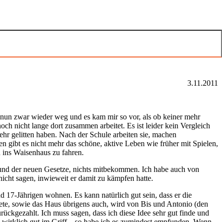
3.11.2011
d nun zwar wieder weg und es kam mir so vor, als ob keiner mehr
h nicht lange dort zusammen arbeitet. Es ist leider kein Vergleich
ehr gelitten haben. Nach der Schule arbeiten sie, machen
gibt es nicht mehr das schöne, aktive Leben wie früher mit Spielen,
h ins Waisenhaus zu fahren.
rund der neuen Gesetze, nichts mitbekommen. Ich habe auch von
nicht sagen, inwieweit er damit zu kämpfen hatte.
d 17-Jährigen wohnen. Es kann natürlich gut sein, dass er die
ete, sowie das Haus übrigens auch, wird von Bis und Antonio (den
ückgezahlt. Ich muss sagen, dass ich diese Idee sehr gut finde und
n wirklich gut im Griff – so habe ich es zumindest empfunden. Wenn