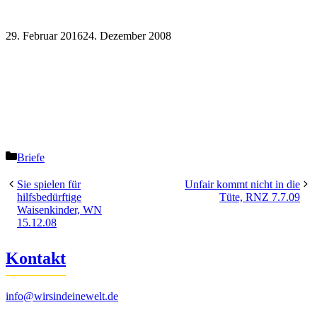
29. Februar 2016
24. Dezember 2008
Kategorien
Briefe
Sie spielen für
Unfair kommt nicht in die
hilfsbedürftige
Tüte, RNZ 7.7.09
Waisenkinder, WN
15.12.08
Kontakt
info@wirsindeinewelt.de